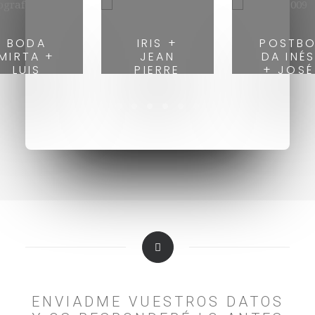
BODA
IRIS +
POSTB
MIRTA +
JEAN
DA INÉ
LUIS
PIERRE
+ JOSÉ
ENVIADME VUESTROS DATOS